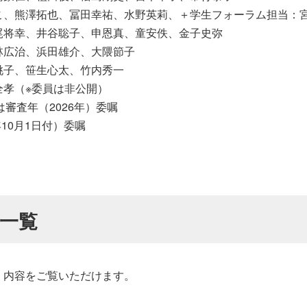
こ、熊澤拓也、冨田幸祐、水野英莉、＋学生フォーラム担当：
尾将幸、井谷聡子、申恩真、童安佚、金子史弥
林広治、浜田雄介、大隈節子
桃子、笹生心太、竹内秀一
全孝（※委員は非公開）
審査年（2026年）委嘱
10月1日付）委嘱
一覧
、内容をご覧いただけます。