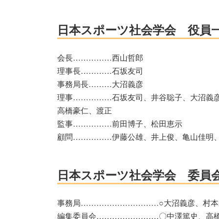
日本スポーツ社会学会 役員一覧
会長……………西山哲郎
理事長…………石坂友司
事務局長………大沼義彦
理事……………石坂友司、井谷聡子、大沼義
高橋豪仁、渡正
監事……………前田博子、松田恵示
顧問……………伊藤公雄、井上俊、亀山佳明
日本スポーツ社会学会 委員会委
事務局…………………………○大沼義彦、村本
編集委員会……………………〇中澤篤史、高