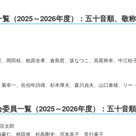
（2025～2026年度）：五十音順、敬
彦、岡田桂、柏原全孝、倉島哲、坂なつこ、高尾将幸、中江桂
、菊幸一、佐伯年詩雄、杉本厚夫、森川貞夫、山口泰雄、リー
員一覧（2025～2026年度）：五十音
宗太郎
橋豪仁、植田俊、松島剛史、宮本幸子、常行泰子