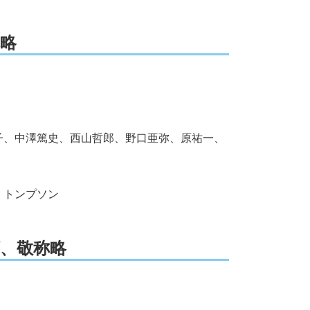
称略
子、中澤篤史、西山哲郎、野口亜弥、原祐一、
・トンプソン
順、敬称略