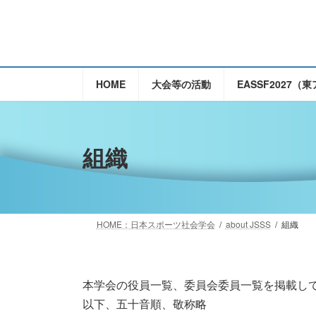
コ
ナ
ン
ビ
テ
ゲ
ン
ー
ツ
シ
HOME
大会等の活動
EASSF2027
へ
ョ
ス
ン
キ
に
ッ
移
組織
プ
動
HOME：日本スポーツ社会学会
about JSSS
組織
本学会の役員一覧、委員会委員一覧を掲載し
以下、五十音順、敬称略