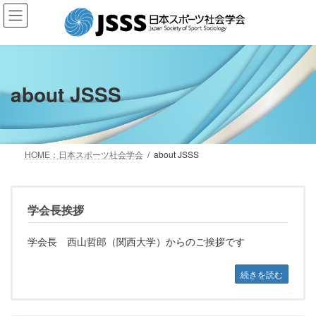
コ
ナ
ン
ビ
テ
ゲ
ン
ー
ツ
シ
へ
ョ
about JSSS
ス
ン
キ
に
ッ
移
プ
動
HOME：日本スポーツ社会学会
about JSSS
学会長挨拶
学会長 西山哲郎（関西大学）からのご挨拶です
続きを読む