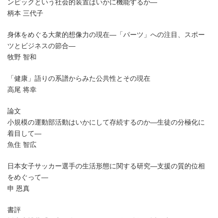
ンピックという社会的装置はいかに機能するか―
柄本 三代子
身体をめぐる大衆的想像力の現在―「パーツ」への注目、スポー
ツとビジネスの節合―
牧野 智和
「健康」語りの系譜からみた公共性とその現在
高尾 将幸
論文
小規模の運動部活動はいかにして存続するのか―生徒の分極化に
着目して―
魚住 智広
日本女子サッカー選手の生活形態に関する研究―支援の質的位相
をめぐって―
申 恩真
書評