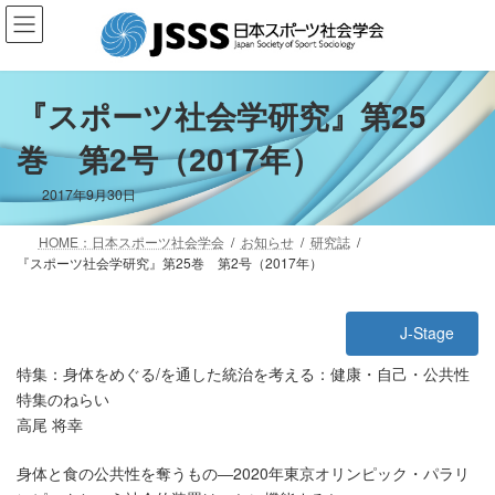
コ
ナ
ン
ビ
テ
ゲ
ン
ー
ツ
シ
『スポーツ社会学研究』第25
へ
ョ
巻 第2号（2017年）
ス
ン
キ
に
ッ
移
2017年9月30日
プ
動
HOME：日本スポーツ社会学会
お知らせ
研究誌
『スポーツ社会学研究』第25巻 第2号（2017年）
J-Stage
特集：身体をめぐる/を通した統治を考える：健康・自己・公共性
特集のねらい
高尾 将幸
身体と食の公共性を奪うもの―2020年東京オリンピック・パラリ