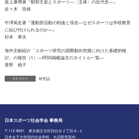
坂上康博著『昭和天皇とスポーツ―〈玉体〉の近代史―』
佐々木 浩雄
中澤篤史著『運動部活動の戦後と現在―なぜスポーツは学校教育
に結び付けられるのか―』
杉本 厚夫
海外文献紹介「スポーツ研究の国際動向把握に向けた基礎的検
討」の報告（1）―IRSS掲載論文のタイトル一覧―
青野 桃子
研究誌
カテゴリー
日本スポーツ社会学会 事務局
〒112-8681 東京都文京区目白台２丁目８−１
日本女子大学現代社会学科 大沼研究室内