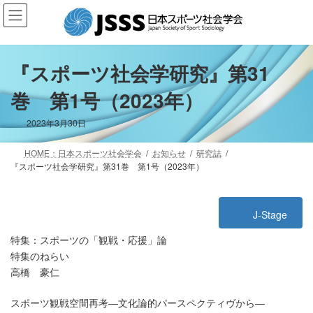
コ
ナ
ン
ビ
テ
ゲ
ン
ー
ツ
シ
『スポーツ社会学研究』第31
へ
ョ
巻 第1号（2023年）
ス
ン
キ
に
ッ
移
2023年3月30日
プ
動
HOME：日本スポーツ社会学会
お知らせ
研究誌
『スポーツ社会学研究』第31巻 第1号（2023年）
J-Stage
特集：スポーツの「観戦・応援」論
特集のねらい
高橋 豪仁
スポーツ観戦空間再考―文化論的パースペクティヴから―