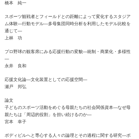
橋本 純一
スポーツ観戦者とフィールドとの距離によって変化するスタジア
ム体験―行動モデル―多母集団同時分析を利用したモデル比較を
通じて―
上林 功
プロ野球の観客席にみる応援行動の変貌―統制・商業化・多様性
―
永井 良和
応援文化論―文化装置としての応援空間―
瀬戸 邦弘
論文
子どものスポーツ活動をめぐる母親たちの社会関係資本―なぜ母
親たちは「周辺的役割」を担い続けるのか―
宮本 幸子
ボディビルへと専心する人々の論理とその過程に関する研究―ボ