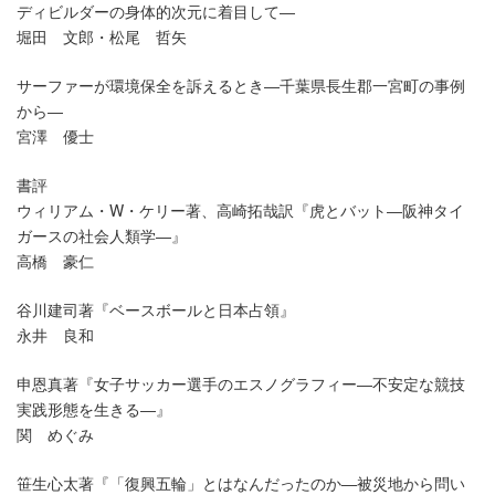
ディビルダーの身体的次元に着目して―
堀田 文郎・松尾 哲矢
サーファーが環境保全を訴えるとき―千葉県長生郡一宮町の事例
から―
宮澤 優士
書評
ウィリアム・W・ケリー著、高崎拓哉訳『虎とバット―阪神タイ
ガースの社会人類学―』
高橋 豪仁
谷川建司著『ベースボールと日本占領』
永井 良和
申恩真著『女子サッカー選手のエスノグラフィー―不安定な競技
実践形態を生きる―』
関 めぐみ
笹生心太著『「復興五輪」とはなんだったのか―被災地から問い