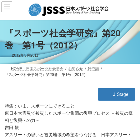
コ
ナ
ン
ビ
テ
ゲ
ン
ー
ツ
シ
『スポーツ社会学研究』第20
へ
ョ
巻 第1号（2012）
ス
ン
キ
に
ッ
移
2012年3月20日
プ
動
HOME：日本スポーツ社会学会
お知らせ
研究誌
『スポーツ社会学研究』第20巻 第1号（2012）
J-Stage
特集：いま、スポーツにできること
東日本大震災で被災したスポーツ集団の復興プロセス －被災の様
相と復興への力－
吉田 毅
アスリートの思いと被災地域の希望をつなげる－日本アスリート