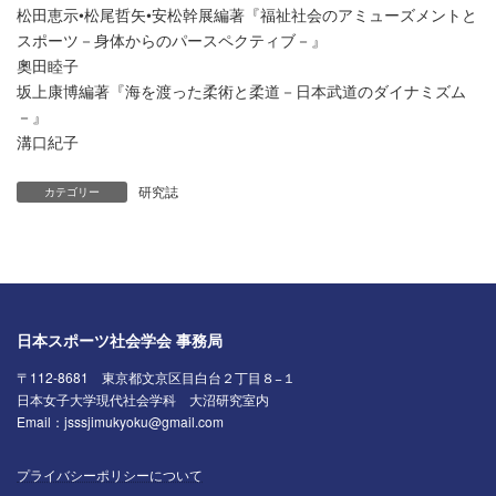
松田恵示•松尾哲矢•安松幹展編著『福祉社会のアミューズメントと
スポーツ－身体からのパースペクティブ－』
奧田睦子
坂上康博編著『海を渡った柔術と柔道－日本武道のダイナミズム
－』
溝口紀子
研究誌
カテゴリー
日本スポーツ社会学会 事務局
〒112-8681 東京都文京区目白台２丁目８−１
日本女子大学現代社会学科 大沼研究室内
Email：jsssjimukyoku@gmail.com
プライバシーポリシーについて