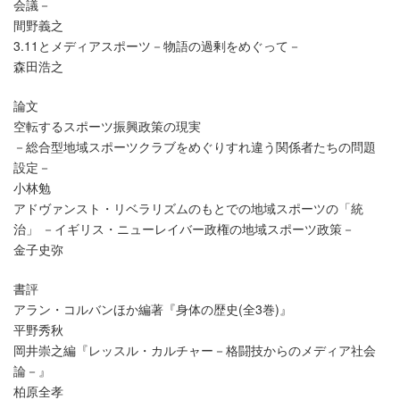
会議－
間野義之
3.11とメディアスポーツ－物語の過剰をめぐって－
森田浩之
論文
空転するスポーツ振興政策の現実
－総合型地域スポーツクラブをめぐりすれ違う関係者たちの問題
設定－
小林勉
アドヴァンスト・リベラリズムのもとでの地域スポーツの「統
治」 －イギリス・ニューレイバー政権の地域スポーツ政策－
金子史弥
書評
アラン・コルバンほか編著『身体の歴史(全3巻)』
平野秀秋
岡井崇之編『レッスル・カルチャー－格闘技からのメディア社会
論－』
柏原全孝