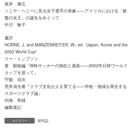
坂井 康広
ソニヤ・ヘニーに見る女子選手の表象——アメリカにおける「銀
盤の女王」の誕生をめぐって
中川 敏子
書評
HORNE, J. and MANZENREITER, W., ed. "Japan, Korea and the
2002 World Cup"
リー・トンプソン
黄 順姫編『W杯サッカーの熱狂と遺産——2002年日韓ワールド
カップを巡って』
守能 信次
荒井貞光著『クラブ文化が人を育てる——学校・地域を再生する
スポーツクラブ論』
内海 和雄
編集後記
研究誌
カテゴリー