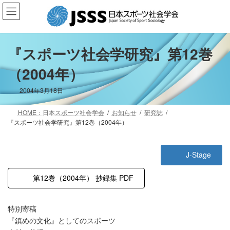
コ
ナ
ン
ビ
テ
ゲ
ン
ー
ツ
シ
『スポーツ社会学研究』第12巻
へ
ョ
（2004年）
ス
ン
キ
に
ッ
移
2004年3月18日
プ
動
HOME：日本スポーツ社会学会
お知らせ
研究誌
『スポーツ社会学研究』第12巻（2004年）
J-Stage
第12巻（2004年） 抄録集 PDF
特別寄稿
『鎮めの文化』としてのスポーツ