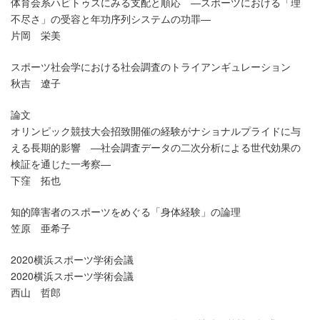
体育会系ハビトゥスにみる支配と順応 ―スポーツにおける「理
不尽さ」の受容と年功序列システムの功罪―
片岡 栄美
スポーツ社会学における社会調査のトライアンギュレーション
秋吉 遼子
論文
オリンピック競技大会招致開催の経験がナショナルプライドに与
える長期的影響 ―社会調査データの二次分析による世代効果の
検証を通じた一考察―
下窪 拓也
知的障害者のスポーツをめぐる「身体経験」の論理
笠原 亜希子
2020横浜スポーツ学術会議
2020横浜スポーツ学術会議
西山 哲郎