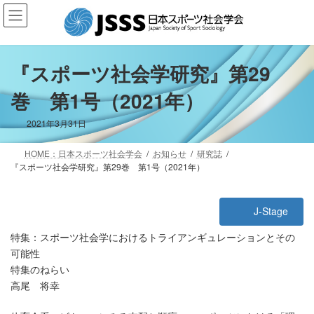
コ
ナ
ン
ビ
テ
ゲ
ン
ー
ツ
シ
『スポーツ社会学研究』第29
へ
ョ
巻 第1号（2021年）
ス
ン
キ
に
ッ
移
2021年3月31日
プ
動
HOME：日本スポーツ社会学会
お知らせ
研究誌
『スポーツ社会学研究』第29巻 第1号（2021年）
J-Stage
特集：スポーツ社会学におけるトライアンギュレーションとその
可能性
特集のねらい
高尾 将幸