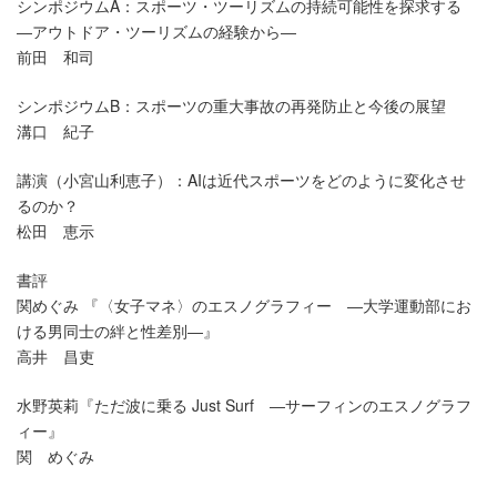
シンポジウムA：スポーツ・ツーリズムの持続可能性を探求する
―アウトドア・ツーリズムの経験から―
前田 和司
シンポジウムB：スポーツの重大事故の再発防止と今後の展望
溝口 紀子
講演（小宮山利恵子）：AIは近代スポーツをどのように変化させ
るのか？
松田 恵示
書評
関めぐみ 『〈女子マネ〉のエスノグラフィー ―大学運動部にお
ける男同士の絆と性差別―』
高井 昌吏
水野英莉『ただ波に乗る Just Surf ―サーフィンのエスノグラフ
ィー』
関 めぐみ