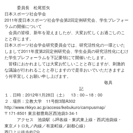
委員長 松尾哲矢
日本スポーツ社会学会
2011年度日本スポーツ社会学会第2回定例研究会、学生プレフォー
ラムの開催について
会員の皆様、新年を迎えましたが、大変お忙しくお過ごしのこ
とと存じます。
日本スポーツ社会学会研究委員会では、研究活性化の一環といた
しまして2011年度第2回定例研究会、学生会員の研究活性化にむけ
た学生プレフォーラムを下記要領にて開催いたします。
皆様におかれましては大変お忙しいことと存じますが、刺激的
な議論が行われることと存じますので是非おいでいただきますよ
う何卒宜しくお願い申し上げます。
敬具
記
１．日時：2012年1月28日（土） 13：00～18：00
２．場所：立教大学 11号館3階A302
http://www.rikkyo.ac.jp/access/ikebukuro/campusmap/
〒171-8501 東京都豊島区西池袋3-34-1
アクセス 池袋駅（JR各線・東武東上線・西武池袋線・
東京メトロ丸ノ内線／有楽町線／副都心線）
西口より徒歩約7分