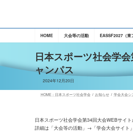
コ
ナ
ン
ビ
テ
ゲ
ン
ー
ツ
シ
HOME
大会等の活動
EASSF2027
へ
ョ
ス
ン
日本スポーツ社会学会第
キ
に
ッ
移
ャンパス
プ
動
2024年12月20日
HOME：日本スポーツ社会学会
お知らせ
学会大会シ
日本スポーツ社会学会第34回大会WEBサイ
詳細は「大会等の活動」→「学会大会サイト