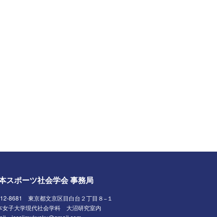
本スポーツ社会学会 事務局
112-8681 東京都文京区目白台２丁目８−１
本女子大学現代社会学科 大沼研究室内