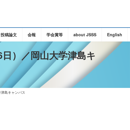
・投稿論文
会報
学会賞等
about JSSS
English
16日）／岡山大学津島キ
大学津島キャンパス