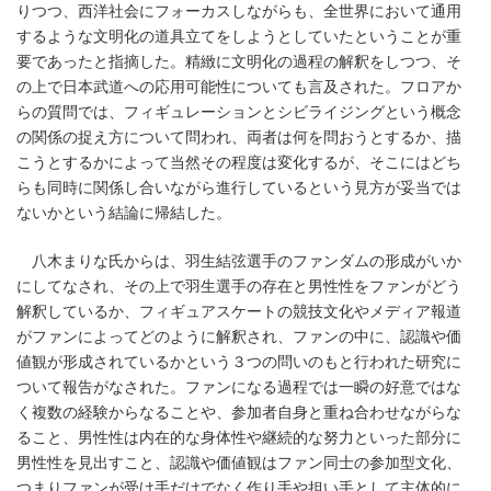
りつつ、西洋社会にフォーカスしながらも、全世界において通用
するような文明化の道具立てをしようとしていたということが重
要であったと指摘した。精緻に文明化の過程の解釈をしつつ、そ
の上で日本武道への応用可能性についても言及された。フロアか
らの質問では、フィギュレーションとシビライジングという概念
の関係の捉え方について問われ、両者は何を問おうとするか、描
こうとするかによって当然その程度は変化するが、そこにはどち
らも同時に関係し合いながら進行しているという見方が妥当では
ないかという結論に帰結した。
八木まりな氏からは、羽生結弦選手のファンダムの形成がいか
にしてなされ、その上で羽生選手の存在と男性性をファンがどう
解釈しているか、フィギュアスケートの競技文化やメディア報道
がファンによってどのように解釈され、ファンの中に、認識や価
値観が形成されているかという３つの問いのもと行われた研究に
ついて報告がなされた。ファンになる過程では一瞬の好意ではな
く複数の経験からなることや、参加者自身と重ね合わせながらな
ること、男性性は内在的な身体性や継続的な努力といった部分に
男性性を見出すこと、認識や価値観はファン同士の参加型文化、
つまりファンが受け手だけでなく作り手や担い手として主体的に