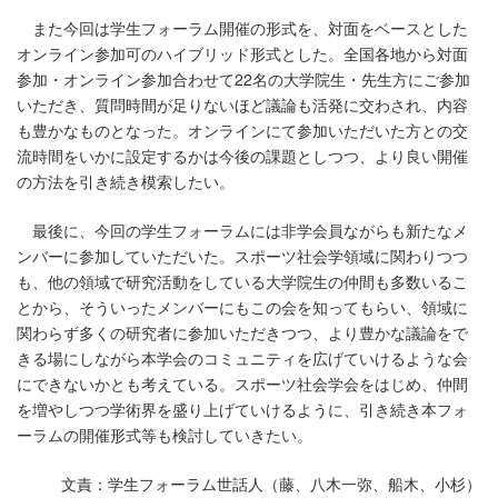
また今回は学生フォーラム開催の形式を、対面をベースとした
オンライン参加可のハイブリッド形式とした。全国各地から対面
参加・オンライン参加合わせて22名の大学院生・先生方にご参加
いただき、質問時間が足りないほど議論も活発に交わされ、内容
も豊かなものとなった。オンラインにて参加いただいた方との交
流時間をいかに設定するかは今後の課題としつつ、より良い開催
の方法を引き続き模索したい。
最後に、今回の学生フォーラムには非学会員ながらも新たなメ
ンバーに参加していただいた。スポーツ社会学領域に関わりつつ
も、他の領域で研究活動をしている大学院生の仲間も多数いるこ
とから、そういったメンバーにもこの会を知ってもらい、領域に
関わらず多くの研究者に参加いただきつつ、より豊かな議論をで
きる場にしながら本学会のコミュニティを広げていけるような会
にできないかとも考えている。スポーツ社会学会をはじめ、仲間
を増やしつつ学術界を盛り上げていけるように、引き続き本フォ
ーラムの開催形式等も検討していきたい。
文責：学生フォーラム世話人（藤、八木一弥、船木、小杉）