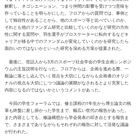
解釈し、ネゴシエーション、つまり仲間の影響を受けつつ意味を
作っていることを明らかにした。フロアからの質問では、事例と
して独自性があることから、他のスポーツ等と比べていくのか、
それとも他のファンダム研究と比較していくのかなど研究の方向
性に関する質問や、羽生選手がプロスケーターに転向するなどキ
ャリアが移る中でのファンダムが変化していくのかを研究したら
面白いのではないかといった研究を深める方策が提案された。
最後に、世話人から3月のスポーツ社会学会の学生企画シンポジ
ウムの主旨説明を行なった。フロアからは、企画を進める際、一
般論に落とし込んでいく視点を大切にしながらも企画者のオリジ
ナルの視点を大切にしつつ議論の展開がなされるとより充実した
内容になるのではないかというコメントがあった。
今回の学生フォーラムでは、修士課程の1年生から博士論文の執
筆も終盤に差し掛かった学生まで、幅広い世代の報告があった。
また内容としても、修論構想から学会発表の叩き台とする報告ま
で、さまざまでありながらもそれぞれの報告に対して活発な議論
が行われた。