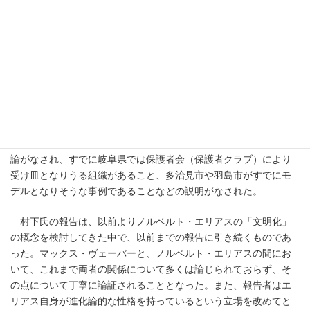
皿となる地域クラブ側についての議論が不足していることに着目
し、部活動の地域移行の実証事業において先進事例となっている
岐阜県を調査地として、インタビューを中心とした調査によって
部活動が地域に再配置される過程、その中で、「地域の実情に応
じた」という政策文書の文言がいかに具現化されているかについ
て明らかにするという方向性を示した。議論では、地域移行にお
ける学校と地域という分類や教師の立ち位置についての質問や、
過去の事例で成功/失敗の要因についての質問がなされた。また、
対象となる岐阜県の事例について、その特徴や先進性について議
論がなされ、すでに岐阜県では保護者会（保護者クラブ）により
受け皿となりうる組織があること、多治見市や羽島市がすでにモ
デルとなりそうな事例であることなどの説明がなされた。
村下氏の報告は、以前よりノルベルト・エリアスの「文明化」
の概念を検討してきた中で、以前までの報告に引き続くものであ
った。マックス・ヴェーバーと、ノルベルト・エリアスの間にお
いて、これまで両者の関係について多くは論じられておらず、そ
の点について丁寧に論証されることとなった。また、報告者はエ
リアス自身が進化論的な性格を持っているという立場を改めてと