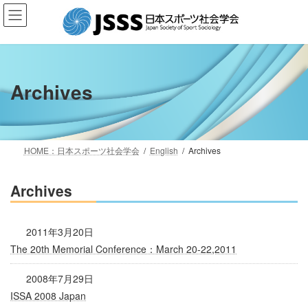
コ
ナ
ン
ビ
テ
ゲ
ン
ー
ツ
シ
へ
ョ
Archives
ス
ン
キ
に
ッ
移
プ
動
HOME：日本スポーツ社会学会
English
Archives
Archives
2011年3月20日
The 20th Memorial Conference：March 20-22,2011
2008年7月29日
ISSA 2008 Japan