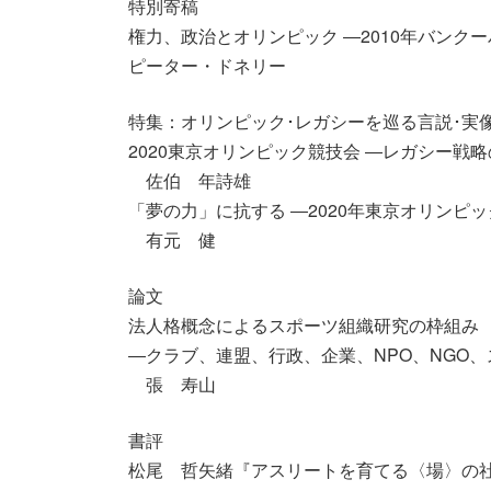
特別寄稿
権力、政治とオリンピック ―2010年バンク
ピーター・ドネリー
特集：オリンピック･レガシーを巡る言説･実
2020東京オリンピック競技会 ―レガシー戦
佐伯 年詩雄
「夢の力」に抗する ―2020年東京オリンピ
有元 健
論文
法人格概念によるスポーツ組織研究の枠組み
―クラブ、連盟、行政、企業、NPO、NGO
張 寿山
書評
松尾 哲矢緒『アスリートを育てる〈場〉の社