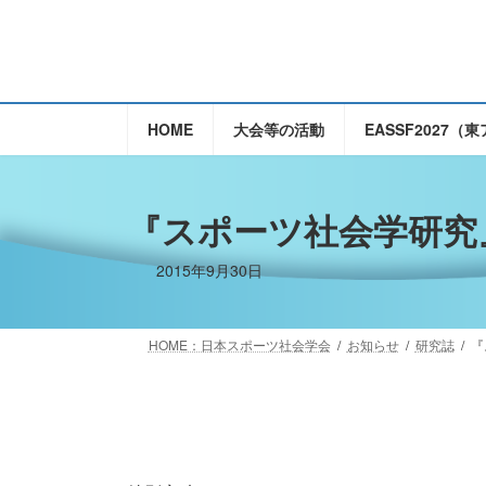
コ
ナ
ン
ビ
テ
ゲ
ン
ー
ツ
シ
HOME
大会等の活動
EASSF2027
へ
ョ
ス
ン
キ
に
『スポーツ社会学研究』
ッ
移
プ
動
2015年9月30日
HOME：日本スポーツ社会学会
お知らせ
研究誌
『