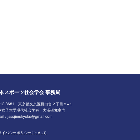
本スポーツ社会学会 事務局
112-8681 東京都文京区目白台２丁目８−１
本女子大学現代社会学科 大沼研究室内
ail：jsssjimukyoku@gmail.com
ライバシーポリシーについて