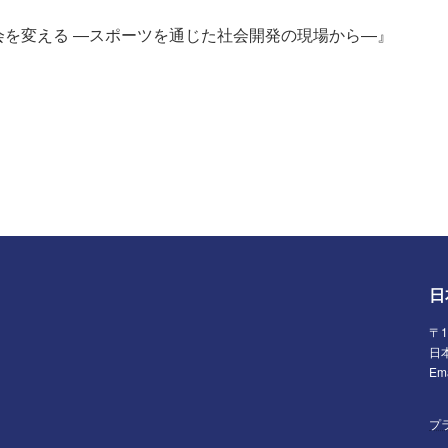
を変える ―スポーツを通じた社会開発の現場から―』
日
〒
日
Em
プ