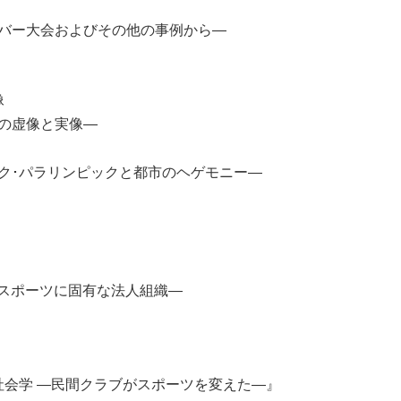
ーバー大会およびその他の事例から―
像
略の虚像と実像―
ック･パラリンピックと都市のヘゲモニー―
、スポーツに固有な法人組織―
会学 ―民間クラブがスポーツを変えた―』