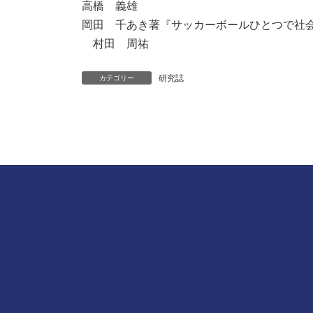
高橋 義雄
岡田 千あき著『サッカーボールひとつで社会
村田 周祐
研究誌
カテゴリー