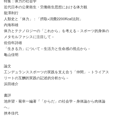
特集：体力の社会学
近代日本の公衆衛生・労働衛生思想における体力観
龍澤利行
人類史と「体力」：「摂取=消費2200Kcal法則」
内海和雄
体力とテクノロジーの「これから」を考える－スポーツ的身体の
メタモルファシスに注目して－
佐伯年詩雄
「生きる力」について－生活力と生命感の視点から－
亀山佳明
論文
工ンデュランススポーツの実践を支え合う「仲間」－トライアス
リートの互酬的実践の記述的分析から－
浜田雄介
書評
池井望・菊幸一編著『「からだ」の社会学－身体論から肉体論
へ」
挾本佳代