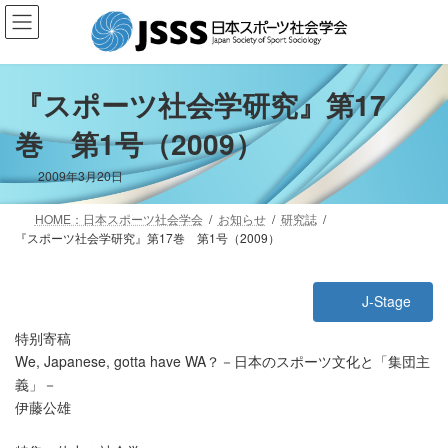
コ
ナ
ン
ビ
テ
ゲ
ン
ー
ツ
シ
『スポーツ社会学研究』第17
へ
ョ
巻 第1号（2009）
ス
ン
キ
に
ッ
移
2009年3月20日
プ
動
HOME：日本スポーツ社会学会
お知らせ
研究誌
『スポーツ社会学研究』第17巻 第1号（2009）
J-Stage
特别寄稿
We, Japanese, gotta have WA？－日本のスポーツ文化と「集団主
義」－
伊藤公雄