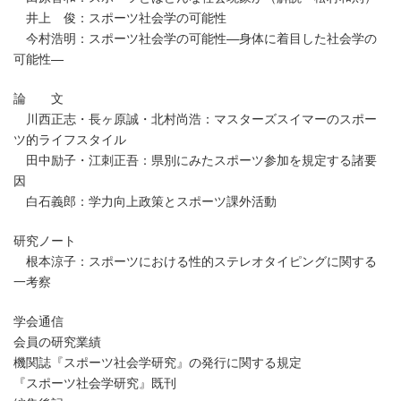
井上 俊：スポーツ社会学の可能性
今村浩明：スポーツ社会学の可能性—身体に着目した社会学の
可能性—
論 文
川西正志・長ヶ原誠・北村尚浩：マスターズスイマーのスポー
ツ的ライフスタイル
田中励子・江刺正吾：県別にみたスポーツ参加を規定する諸要
因
白石義郎：学力向上政策とスポーツ課外活動
研究ノート
根本涼子：スポーツにおける性的ステレオタイピングに関する
一考察
学会通信
会員の研究業績
機関誌『スポーツ社会学研究』の発行に関する規定
『スポーツ社会学研究』既刊