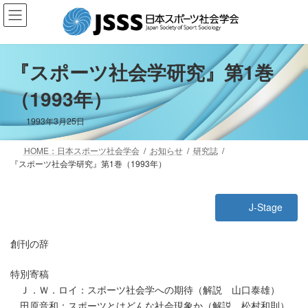
コ
ナ
ン
ビ
テ
ゲ
ン
ー
ツ
シ
『スポーツ社会学研究』第1巻
へ
ョ
（1993年）
ス
ン
キ
に
ッ
移
1993年3月25日
プ
動
HOME：日本スポーツ社会学会
お知らせ
研究誌
『スポーツ社会学研究』第1巻（1993年）
J-Stage
創刊の辞
特別寄稿
Ｊ．Ｗ．ロイ：スポーツ社会学への期待（解説 山口泰雄）
田原音和：スポーツとはどんな社会現象か（解説 松村和則）