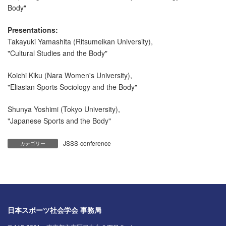
Body"
Presentations:
Takayuki Yamashita (Ritsumeikan University),
"Cultural Studies and the Body"
Koichi Kiku (Nara Women's University),
"Eliasian Sports Sociology and the Body"
Shunya Yoshimi (Tokyo University),
"Japanese Sports and the Body"
JSSS-conference
カテゴリー
日本スポーツ社会学会 事務局