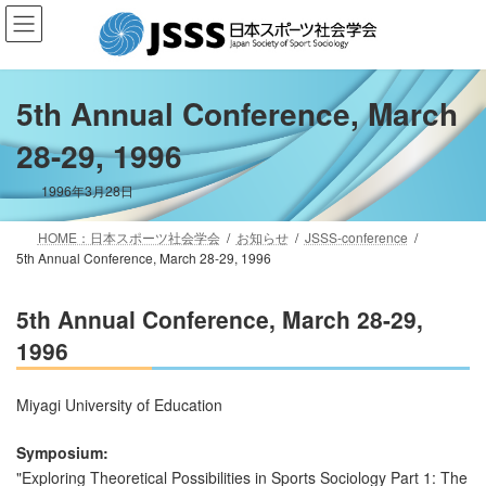
コ
ナ
ン
ビ
テ
ゲ
ン
ー
ツ
シ
5th Annual Conference, March
へ
ョ
28-29, 1996
ス
ン
キ
に
ッ
移
1996年3月28日
プ
動
HOME：日本スポーツ社会学会
お知らせ
JSSS-conference
5th Annual Conference, March 28-29, 1996
5th Annual Conference, March 28-29,
1996
Miyagi University of Education
Symposium:
"Exploring Theoretical Possibilities in Sports Sociology Part 1: The