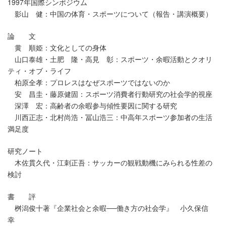
1997年国際シンポジウム
影山 健：中国の体育・スポーツについて（報告・講演概要）
論 文
黄 順姫：文化としての身体
山口泰雄・土肥 隆・高見 彰：スポーツ・余暇活動とクオリ
ティ・オブ・ライフ
柏原全孝：プロレスはなぜスポーツではないのか
安 昌圭・藤原健固：スポーツ消費者行動研究の社会学的視座
深澤 宏：高齢者の余暇参与傾性要因に関する研究
川西正志・北村尚浩・冨山浩三：中高年スポーツ参加者の生活
満足度
研究ノート
木佐貫久代・江刺正吾：サッカーの観戦動機にみられる性差の
検討
書 評
桝潟俊十著『企業社会と余暇──働き方の社会学』 小久保信
幸