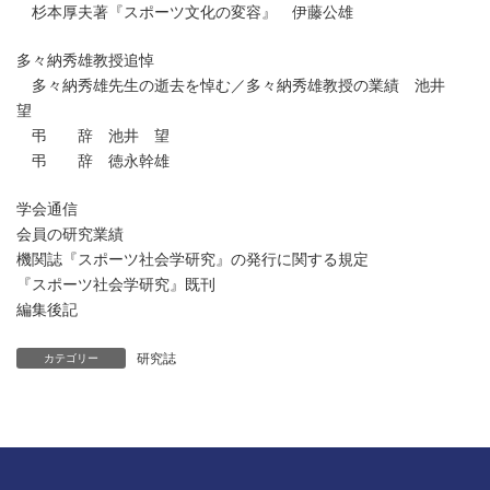
杉本厚夫著『スポーツ文化の変容』 伊藤公雄
多々納秀雄教授追悼
多々納秀雄先生の逝去を悼む／多々納秀雄教授の業績 池井
望
弔 辞 池井 望
弔 辞 徳永幹雄
学会通信
会員の研究業績
機関誌『スポーツ社会学研究』の発行に関する規定
『スポーツ社会学研究』既刊
編集後記
研究誌
カテゴリー