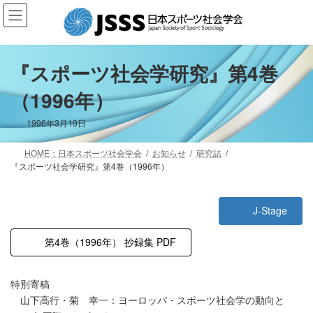
コ
ナ
ン
ビ
テ
ゲ
ン
ー
ツ
シ
『スポーツ社会学研究』第4巻
へ
ョ
（1996年）
ス
ン
キ
に
ッ
移
1996年3月19日
プ
動
HOME：日本スポーツ社会学会
お知らせ
研究誌
『スポーツ社会学研究』第4巻（1996年）
J-Stage
第4巻（1996年） 抄録集 PDF
特別寄稿
山下高行・菊 幸一：ヨーロッパ・スポーツ社会学の動向と