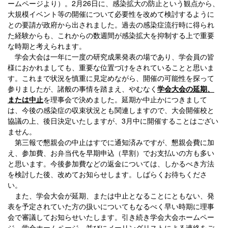
2
26
ームページより）。
月
日に、感染拡大の防止という観点から、
大規模イベント等の開催について必要性を改めて検討するように
との要請が政府から出されました。過去の感染症流行時に得られ
た経験からも、これからの数週間が感染拡大を抑制する上で重要
な時期と考えられます。
学会大会は一年に一度の研究成果発表の場であり、学会員の皆
様におかれましても、重要な位置づけをされていることと思いま
す。これまで状況を慎重に見定めながら、開催の可能性を探って
参りましたが、諸般の事情を踏まえ、やむなく
学会大会の延期、
または中止
を理事会で決めました。延期か中止かにつきまして
は、今後の感染症の収束状況とも関連しますので、大会開催校と
3
協議の上、後日決定いたしますが、
月中に開催することはござい
ません。
第三報で懇親会の中止はすでに通知済みですが、懇親会費に加
え、参加費、お弁当代を早期申込（早割）でお支払いの方も多い
と思います。今後参加費などの返金については、しかるべき方法
を検討した後、改めてお知らせします。しばらくお待ちくださ
い。
また、学会大会が延期、または中止となることにともない、発
表を予定されていた方の扱いについてもなるべく早い時期に理事
会で審議してお知らせいたします。引き続き学会大会ホームペー
ジ、学会ホームページ、並びにメーリングリストによる連絡をご