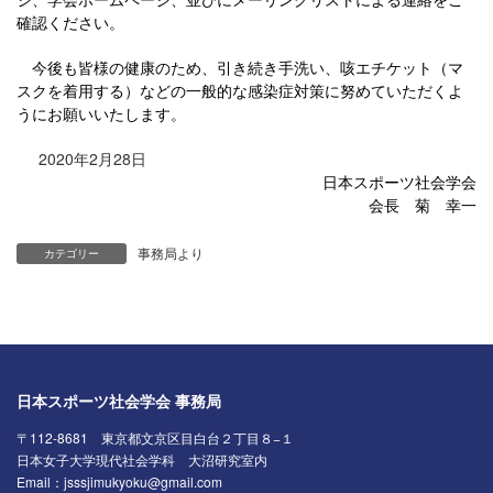
確認ください。
今後も皆様の健康のため、引き続き手洗い、咳エチケット（マ
スクを着用する）などの一般的な感染症対策に努めていただくよ
うにお願いいたします。
2020
2
28
年
月
日
日本スポーツ社会学会
会長 菊 幸一
事務局より
カテゴリー
日本スポーツ社会学会 事務局
〒112-8681 東京都文京区目白台２丁目８−１
日本女子大学現代社会学科 大沼研究室内
Email：jsssjimukyoku@gmail.com