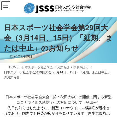
コ
ナ
ン
ビ
テ
ゲ
ン
ー
ツ
シ
日本スポーツ社会学会第29回大
へ
ョ
会（3月14日、15日）「延期、ま
ス
ン
キ
に
たは中止」のお知らせ
ッ
移
プ
動
2020年2月29日
HOME：日本スポーツ社会学会
お知らせ
事務局より
日本スポーツ社会学会第29回大会（3月14日、15日）「延期、または中止」
のお知らせ
（於：秋田大学）
日本スポーツ社会学会大会
の開催に関する新型
コロナウイルス感染症への対応について（第四報）
先日お知らせしたように、新型コロナウイルス感染症が懸念さ
れており、国内でも感染が広がりを見せています（厚生労働省ホ