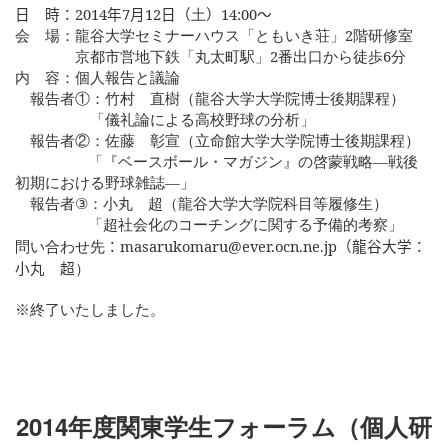
日 時：
201
4
年
7
月
12
日（
土
）
14:
0
0
～
会 場：龍谷大学セミナーハウス「ともいき荘」
2
階研修室
京都市営地下鉄「丸太町駅」
2
番出口から徒歩
6
分
内 容：個人報告と議論
報告者①：竹村 直樹（龍谷大学大学院博士後期課程）
「儀礼論による高校野球の分析」
報告者②：佐藤 彰宣（立命館大学大学院博士後期課程）
「『ベースボール・マガジン』の啓蒙戦略―戦後
初期における野球雑誌―」
報告者
③
：小丸 超（龍谷大学大学院科目等履修生）
「超社会化のコーチングに関する予備的考察」
問い合わせ先
：
masarukomaru@ever.ocn.ne.jp
（龍谷大学：
小丸 超
）
※終了いたしました。
2014
年度関東学生フォーラム（個人研