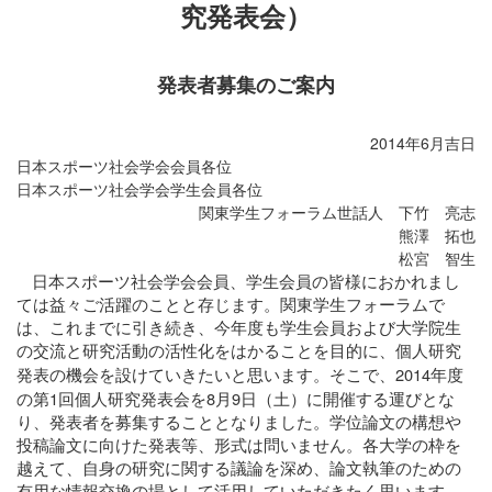
究発表会）
発表者募集のご案内
2014
6
年
月吉日
日本スポーツ社会学会会員各位
日本スポーツ社会学会学生会員各位
関東学生フォーラム世話人 下竹 亮志
熊澤 拓也
松宮 智生
日本スポーツ社会学会会員、学生会員の皆様におかれまし
ては益々ご活躍のことと存じます。関東学生フォーラムで
は、これまでに引き続き、今年度も学生会員および大学院生
の交流と研究活動の活性化をはかることを目的に、個人研究
2014
発表の機会を設けていきたいと思います。そこで、
年度
1
8
9
の第
回個人研究発表会を
月
日（土）に開催する運びとな
り、発表者を募集することとなりました。学位論文の構想や
投稿論文に向けた発表等、形式は問いません。各大学の枠を
越えて、自身の研究に関する議論を深め、論文執筆のための
有用な情報交換の場として活用していただきたく思います。