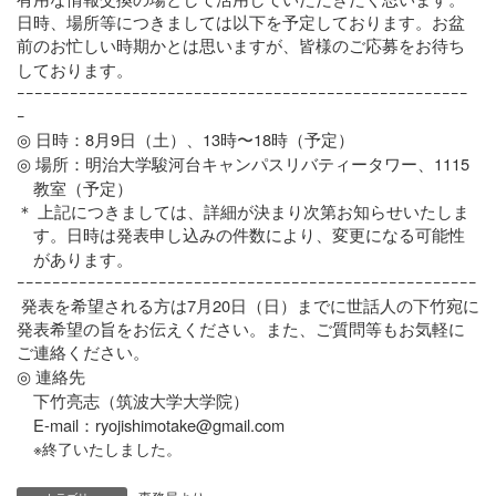
日時、場所等につきましては以下を予定しております。お盆
前のお忙しい時期かとは思いますが、皆様のご応募をお待ち
しております。
ｰｰｰｰｰｰｰｰｰｰｰｰｰｰｰｰｰｰｰｰｰｰｰｰｰｰｰｰｰｰｰｰｰｰｰｰｰｰｰｰｰｰｰｰｰｰｰｰｰｰｰ
ｰ
8
9
13
18
◎
日時：
月
日（土）、
時〜
時（予定）
1115
◎
場所：明治大学駿河台キャンパスリバティータワー、
教室（予定）
＊
上記につきましては、詳細が決まり次第お知らせいたしま
す。日時は発表申し込みの件数により、変更になる可能性
があります。
ｰｰｰｰｰｰｰｰｰｰｰｰｰｰｰｰｰｰｰｰｰｰｰｰｰｰｰｰｰｰｰｰｰｰｰｰｰｰｰｰｰｰｰｰｰｰｰｰｰｰｰｰ
7
20
発表を希望される方は
月
日（日）までに世話人の下竹宛に
発表希望の旨をお伝えください。また、ご質問等もお気軽に
ご連絡ください。
◎
連絡先
下竹亮志（筑波大学大学院）
E-mail
ryojishimotake@gmail.com
：
※終了いたしました。