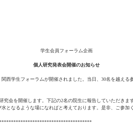
学生会員フォーラム企画
個人研究発表会開催のお知らせ
、関西学生フォーラムが開催されました。当日、
名を越える
30
研究会を開催します。下記の
名の院生に報告していただきま
2
び水となるような場になればと考えております。是非、ご参加
***************************************