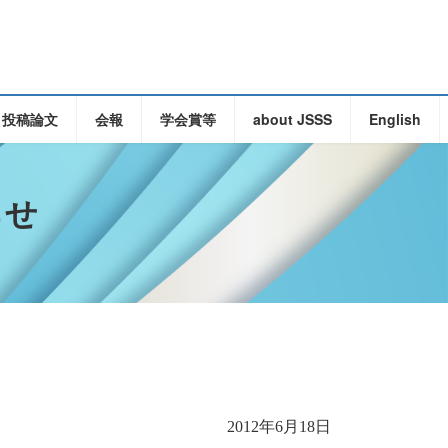
・投稿論文
会報
学会賞等
about JSSS
English
らせ
年
月
日
2012
6
18