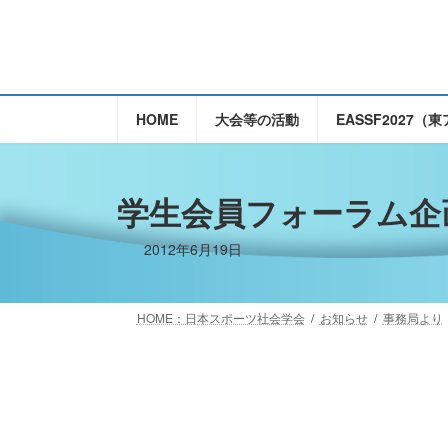
コ
ナ
ン
ビ
テ
ゲ
ン
ー
ツ
シ
HOME
大会等の活動
EASSF2027
へ
ョ
ス
ン
キ
に
学生会員フォーラム企
ッ
移
プ
動
2012年6月19日
HOME：日本スポーツ社会学会
お知らせ
事務局より