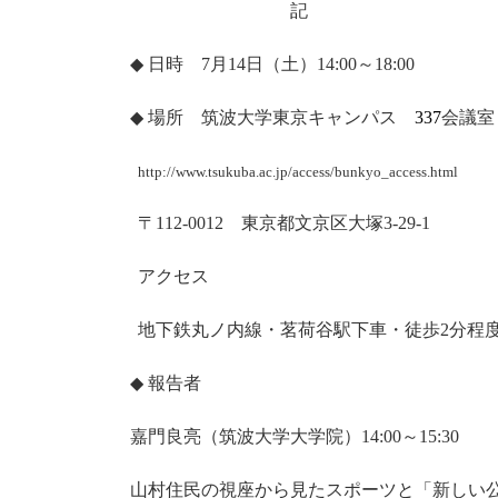
記
◆
日時
月
日（土）
～
7
14
14:00
18:00
◆
場所 筑波大学東京キャンパス
会議室
337
http://www.tsukuba.ac.jp/access/bunkyo_access.html
〒
東京都文京区大塚
112-0012
3-29-1
アクセス
地下鉄丸ノ内線・茗荷谷駅下車・徒歩
分程
2
◆
報告者
嘉門良亮（筑波大学大学院）
～
14:00
15:30
山村住民の視座から見たスポーツと「新しい