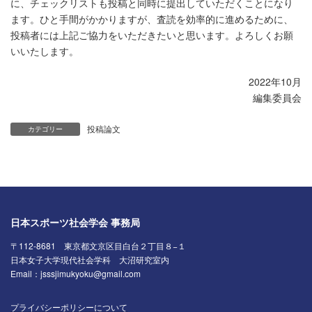
に、チェックリストも投稿と同時に提出していただくことになり
ます。ひと手間がかかりますが、査読を効率的に進めるために、
投稿者には上記ご協力をいただきたいと思います。よろしくお願
いいたします。
2022年10月
編集委員会
投稿論文
カテゴリー
日本スポーツ社会学会 事務局
〒112-8681 東京都文京区目白台２丁目８−１
日本女子大学現代社会学科 大沼研究室内
Email：jsssjimukyoku@gmail.com
プライバシーポリシーについて