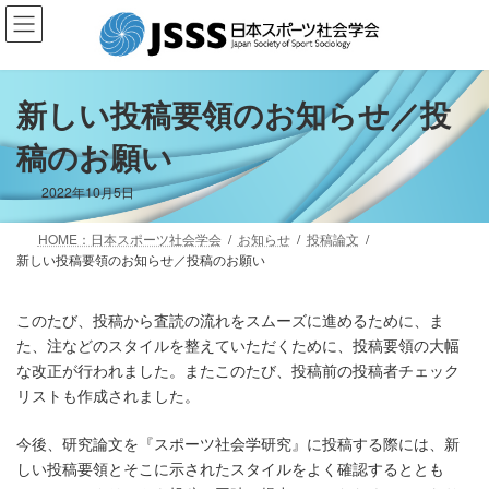
コ
ナ
ン
ビ
テ
ゲ
ン
ー
ツ
シ
新しい投稿要領のお知らせ／投
へ
ョ
稿のお願い
ス
ン
キ
に
ッ
移
2022年10月5日
プ
動
HOME：日本スポーツ社会学会
お知らせ
投稿論文
新しい投稿要領のお知らせ／投稿のお願い
このたび、投稿から査読の流れをスムーズに進めるために、ま
た、注などのスタイルを整えていただくために、投稿要領の大幅
な改正が行われました。またこのたび、投稿前の投稿者チェック
リストも作成されました。
今後、研究論文を『スポーツ社会学研究』に投稿する際には、新
しい投稿要領とそこに示されたスタイルをよく確認するととも