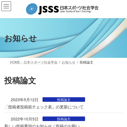
コ
ナ
ン
ビ
テ
ゲ
ン
ー
ツ
シ
へ
ョ
お知らせ
ス
ン
キ
に
ッ
移
プ
動
HOME：日本スポーツ社会学会
お知らせ
投稿論文
投稿論文
2023年5月12日
投稿論文
「投稿者投稿前チェック表」の更新について
2022年10月5日
投稿論文
新しい投稿要領のお知らせ／投稿のお願い