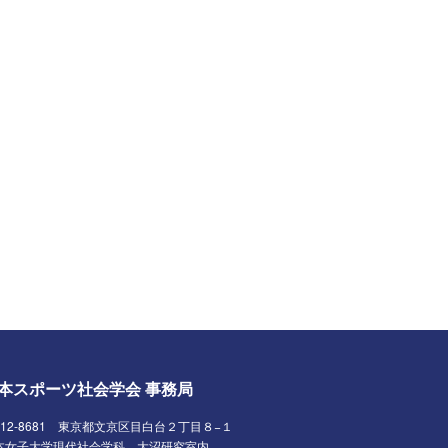
本スポーツ社会学会 事務局
112-8681 東京都文京区目白台２丁目８−１
本女子大学現代社会学科 大沼研究室内