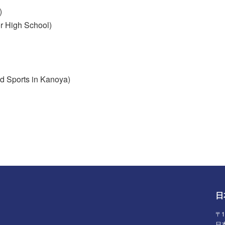
)
r High School)
nd Sports in Kanoya)
日
〒
日