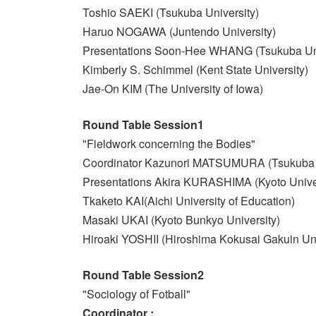
Toshio SAEKI (Tsukuba University)
Haruo NOGAWA (Juntendo University)
Presentations Soon-Hee WHANG (Tsukuba Uni
Kimberly S. Schimmel (Kent State University)
Jae-On KIM (The University of Iowa)
Round Table Session1
"Fieldwork concerning the Bodies"
Coordinator Kazunori MATSUMURA (Tsukuba U
Presentations Akira KURASHIMA (Kyoto Univer
Tkaketo KAI(Aichi University of Education)
Masaki UKAI (Kyoto Bunkyo University)
Hiroaki YOSHII (Hiroshima Kokusai Gakuin Uni
Round Table Session2
"Sociology of Fotball"
Coordinator :