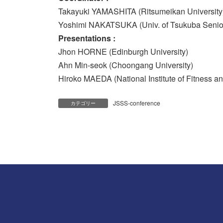
Takayuki YAMASHITA (Ritsumeikan University
Yoshimi NAKATSUKA (Univ. of Tsukuba Senio
Presentations :
Jhon HORNE (Edinburgh University)
Ahn Min-seok (Choongang University)
Hiroko MAEDA (National Institute of Fitness a
JSSS-conference
カテゴリー