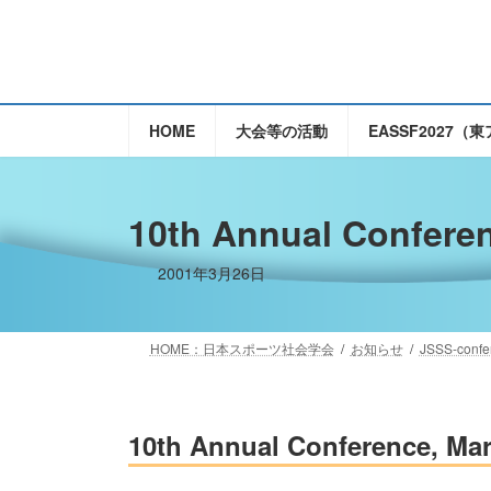
コ
ナ
ン
ビ
テ
ゲ
ン
ー
ツ
シ
HOME
大会等の活動
EASSF2027
へ
ョ
ス
ン
キ
に
10th Annual Conferen
ッ
移
プ
動
2001年3月26日
HOME：日本スポーツ社会学会
お知らせ
JSSS-confe
10th Annual Conference, Mar