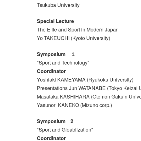
Tsukuba University
Special Lecture
The Elite and Sport in Modern Japan
Yo TAKEUCHI (Kyoto University)
Symposium １
"Sport and Technology"
Coordinator
Yoshiaki KAMEYAMA (Ryukoku University)
Presentations Jun WATANABE (Tokyo Keizai Un
Masataka KASHIHARA (Otemon Gakuin Univer
Yasunori KANEKO (Mizuno corp.)
Symposium 2
"Sport and Gloablization"
Coordinator