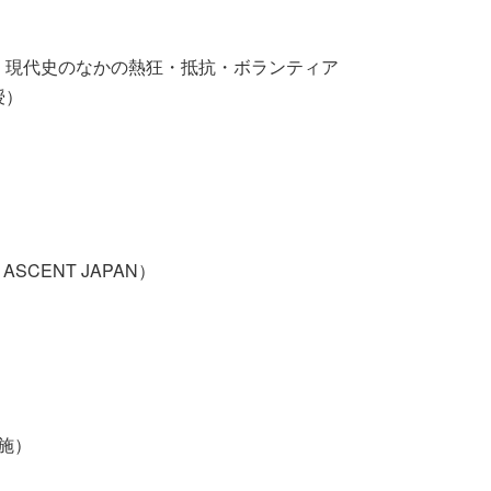
：現代史のなかの熱狂・抵抗・ボランティア
授）
CENT JAPAN）
）
実施）