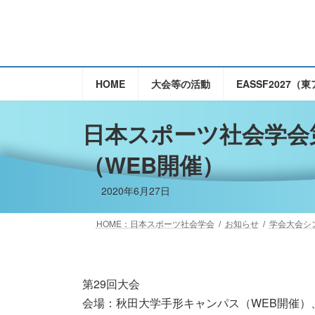
コ
ナ
ン
ビ
テ
ゲ
ン
ー
ツ
シ
HOME
大会等の活動
EASSF2027
へ
ョ
ス
ン
日本スポーツ社会学会第2
キ
に
ッ
移
（WEB開催）
プ
動
2020年6月27日
HOME：日本スポーツ社会学会
お知らせ
学会大会シ
第29回大会
会場：秋田大学手形キャンパス（WEB開催）、日