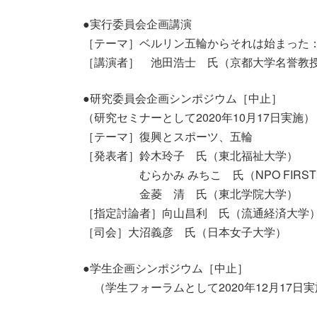
●実行委員会企画講演
［テーマ］ベルリン五輪からそれは始まった
［講演者］ 池田浩士 氏（京都大学名誉教
●研究委員会企画シンポジウム［中止］
（研究セミナーとして2020年10月17日実施）
［テーマ］復興とスポーツ、五輪
［発表者］鈴木玲子 氏（東北福祉大学）
むらかみ みちこ 氏（NPO FIRST AS
金菱 清 氏（東北学院大学）
［指定討論者］向山昌利 氏（流通経済大学
［司会］大沼義彦 氏（日本女子大学）
●学生企画シンポジウム［中止］
（学生フォーラムとして2020年12月17日