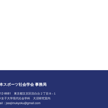
本スポーツ社会学会 事務局
112-8681 東京都文京区目白台２丁目８−１
本女子大学現代社会学科 大沼研究室内
ail：jsssjimukyoku@gmail.com