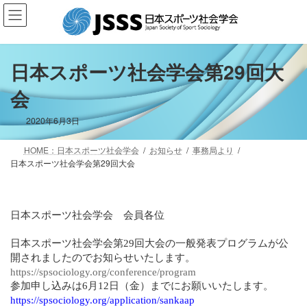
コ
ナ
ン
ビ
テ
ゲ
ン
ー
ツ
シ
日本スポーツ社会学会第29回大
へ
ョ
会
ス
ン
キ
に
ッ
移
2020年6月3日
プ
動
HOME：日本スポーツ社会学会
お知らせ
事務局より
日本スポーツ社会学会第29回大会
日本スポーツ社会学会 会員各位
日本スポーツ社会学会第
29
回大会の一般発表プログラムが公
開されましたのでお知らせいたします。
https://spsociology.org/conference/program
参加申し込みは
6
月
12
日（金）までにお願いいたします。
https://spsociology.org/application/sankaap