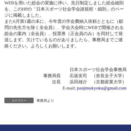
WEB
を用いた総会の実施に伴い、先日制定しました総会細則
を、この
HP
の「日本スポーツ社会学会諸規程・細則」のペー
ジに掲載しました。
また
6
月第
1
週の末に、今年度の学会費納入依頼とともに（顧
問の先生方を除く全会員）、学会大会時に
WEB
で開催される
総会の案内（全会員）、投票券（正会員のみ）を同封して発
送します。欠けているものがありましたら、事務局までご連
絡ください。よろしくお願いします。
日本スポーツ社会学会事務局
事務局長 石坂友司 （奈良女子大学）
次長 浜田雄介 （京都産業大学）
E-mail:
jsssjimukyoku@gmail.com
事務局より
カテゴリー