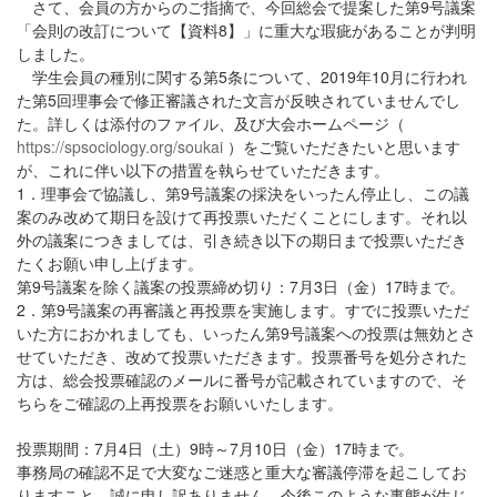
さて、会員の方からのご指摘で、今回総会で提案した第
9
号議案
「会則の改訂について【資料
8
】」に重大な瑕疵があることが判明
しました。
学生会員の種別に関する第
5
条について、
2019
年
10
月に行われ
た第
5
回理事会で修正審議された文言が反映されていませんでし
た。詳しくは添付のファイル、及び大会ホームページ（
https://spsociology.org/soukai
）をご覧いただきたいと思います
が、これに伴い以下の措置を執らせていただきます。
1
．理事会で協議し、第
9
号議案の採決をいったん停止し、この議
案のみ改めて期日を設けて再投票いただくことにします。それ以
外の議案につきましては、引き続き以下の期日まで投票いただき
たくお願い申し上げます。
第
9
号議案を除く議案の投票締め切り：
7
月
3
日（金）
17
時まで。
2
．第
9
号議案の再審議と再投票を実施します。すでに投票いただ
いた方におかれましても、いったん第
9
号議案への投票は無効とさ
せていただき、改めて投票いただきます。投票番号を処分された
方は、総会投票確認のメールに番号が記載されていますので、そ
ちらをご確認の上再投票をお願いいたします。
投票期間：
7
月
4
日（土）
9
時～
7
月
10
日（金）
17
時まで。
事務局の確認不足で大変なご迷惑と重大な審議停滞を起こしてお
りますこと、誠に申し訳ありません。今後このような事態が生じ