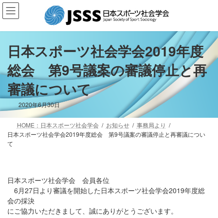
コ
ナ
ン
ビ
テ
ゲ
ン
ー
ツ
シ
日本スポーツ社会学会2019年度
へ
ョ
総会 第9号議案の審議停止と再
ス
ン
キ
に
審議について
ッ
移
プ
動
2020年6月30日
HOME：日本スポーツ社会学会
お知らせ
事務局より
日本スポーツ社会学会2019年度総会 第9号議案の審議停止と再審議につい
て
日本スポーツ社会学会 会員各位
6
月
27
日より審議を開始した日本スポーツ社会学会
2019
年度総
会の採決
にご協力いただきまして、誠にありがとうございます。