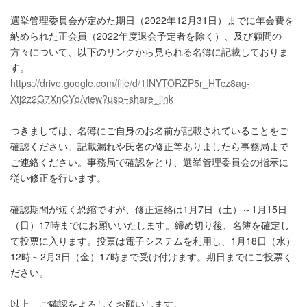
選挙管理委員会が定めた期日（2022年12月31日）までに年会費を
納められた正会員（2022年度退会予定者を除く）、及び顧問の
方々について、以下のリンクから見られる名簿に記載しておりま
す。
https://drive.google.com/file/d/1INYTORZP5r_HTcz8ag-
Xtj2z2G7XnCYq/view?usp=share_link
つきましては、名簿にご自身のお名前が記載されていることをご
確認ください。記載漏れや氏名の修正等ありましたら事務局まで
ご連絡ください。事務局で確認をとり、選挙管理委員会の指示に
従い修正を行います。
確認期間が短く恐縮ですが、修正連絡は1月7日（土）～1月15日
（日）17時までにお願いいたします。締め切り後、名簿を確定し
て投票に入ります。投票は電子システムを利用し、1月18日（水）
12時～2月3日（金）17時まで受け付けます。期日までにご投票く
ださい。
以上、ご確認をよろしくお願いします。