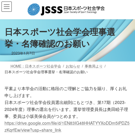
コ
ナ
ン
ビ
テ
ゲ
ン
ー
ツ
シ
日本スポーツ社会学会理事選
へ
ョ
挙・名簿確認のお願い
ス
ン
キ
に
ッ
移
2023年1月7日
プ
動
HOME：日本スポーツ社会学会
お知らせ
事務局より
日本スポーツ社会学会理事選挙・名簿確認のお願い
平素より本学会の活動に格段のご理解とご協力を賜り、厚くお礼
申し上げます。
日本スポーツ社会学会役員選出細則にもとづき、第17期（2023-
2024年度）理事の選出を行います。選挙管理委員長は奥田睦子理
事、委員は小坂美保会員がつとめます。
https://drive.google.com/file/d/1EN83IG48HHATYYXoDDm5iPDZ5
zKqrfEw/view?usp=share_link